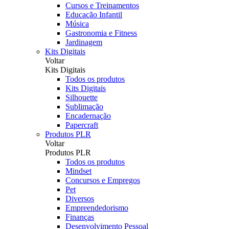
Cursos e Treinamentos
Educação Infantil
Música
Gastronomia e Fitness
Jardinagem
Kits Digitais
Voltar
Kits Digitais
Todos os produtos
Kits Digitais
Silhouette
Sublimação
Encadernação
Papercraft
Produtos PLR
Voltar
Produtos PLR
Todos os produtos
Mindset
Concursos e Empregos
Pet
Diversos
Empreendedorismo
Finanças
Desenvolvimento Pessoal