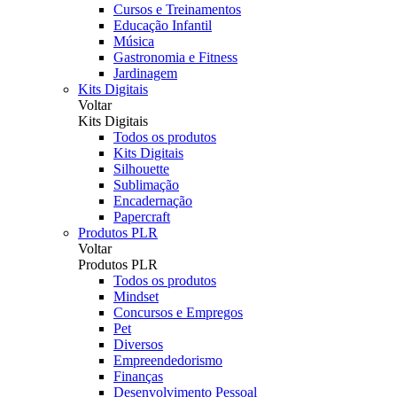
Cursos e Treinamentos
Educação Infantil
Música
Gastronomia e Fitness
Jardinagem
Kits Digitais
Voltar
Kits Digitais
Todos os produtos
Kits Digitais
Silhouette
Sublimação
Encadernação
Papercraft
Produtos PLR
Voltar
Produtos PLR
Todos os produtos
Mindset
Concursos e Empregos
Pet
Diversos
Empreendedorismo
Finanças
Desenvolvimento Pessoal