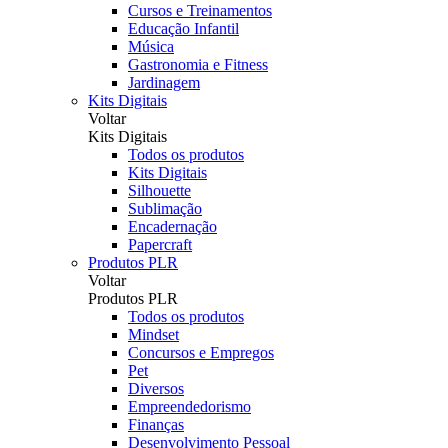
Cursos e Treinamentos
Educação Infantil
Música
Gastronomia e Fitness
Jardinagem
Kits Digitais
Voltar
Kits Digitais
Todos os produtos
Kits Digitais
Silhouette
Sublimação
Encadernação
Papercraft
Produtos PLR
Voltar
Produtos PLR
Todos os produtos
Mindset
Concursos e Empregos
Pet
Diversos
Empreendedorismo
Finanças
Desenvolvimento Pessoal