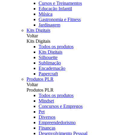
Cursos e Treinamentos
Educação Infantil
Música
Gastronomia e Fitness
Jardinagem
Kits Digitais
Voltar
Kits Digitais
Todos os produtos
Kits Digitais
Silhouette
Sublimação
Encadernação
Papercraft
Produtos PLR
Voltar
Produtos PLR
Todos os produtos
Mindset
Concursos e Empregos
Pet
Diversos
Empreendedorismo
Finanças
Desenvolvimento Pessoal