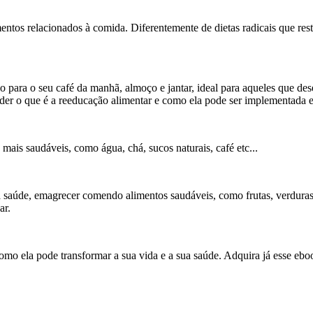
entos relacionados à comida. Diferentemente de dietas radicais que res
 para o seu café da manhã, almoço e jantar, ideal para aqueles que de
nder o que é a reeducação alimentar e como ela pode ser implementada 
ais saudáveis, como água, chá, sucos naturais, café etc...
a saúde, emagrecer comendo alimentos saudáveis, como frutas, verdura
car.
como ela pode transformar a sua vida e a sua saúde. Adquira já esse 