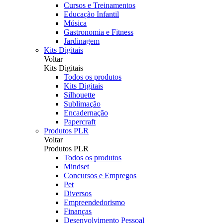
Cursos e Treinamentos
Educação Infantil
Música
Gastronomia e Fitness
Jardinagem
Kits Digitais
Voltar
Kits Digitais
Todos os produtos
Kits Digitais
Silhouette
Sublimação
Encadernação
Papercraft
Produtos PLR
Voltar
Produtos PLR
Todos os produtos
Mindset
Concursos e Empregos
Pet
Diversos
Empreendedorismo
Finanças
Desenvolvimento Pessoal