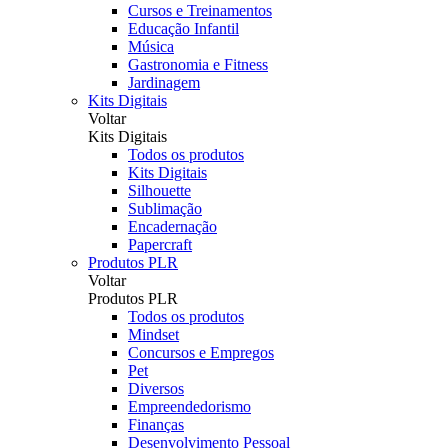
Cursos e Treinamentos
Educação Infantil
Música
Gastronomia e Fitness
Jardinagem
Kits Digitais
Voltar
Kits Digitais
Todos os produtos
Kits Digitais
Silhouette
Sublimação
Encadernação
Papercraft
Produtos PLR
Voltar
Produtos PLR
Todos os produtos
Mindset
Concursos e Empregos
Pet
Diversos
Empreendedorismo
Finanças
Desenvolvimento Pessoal