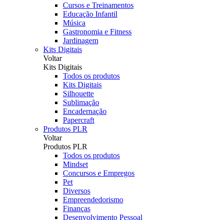
Cursos e Treinamentos
Educação Infantil
Música
Gastronomia e Fitness
Jardinagem
Kits Digitais
Voltar
Kits Digitais
Todos os produtos
Kits Digitais
Silhouette
Sublimação
Encadernação
Papercraft
Produtos PLR
Voltar
Produtos PLR
Todos os produtos
Mindset
Concursos e Empregos
Pet
Diversos
Empreendedorismo
Finanças
Desenvolvimento Pessoal